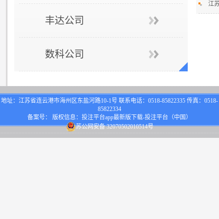
江
丰达公司
数科公司
地址：江苏省连云港市海州区东盐河路10-1号 联系电话：0518-85822335 传真：0518-
85822334
备案号： 版权信息：投注平台app最新版下载-投注平台（中国）
苏公网安备 32070502010514号