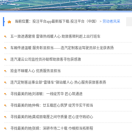
当前位置：
投注平台app最新版下载-投注平台（中国）
>
劳动者风采
五一旅途遇窘境 雷锋热线暖人心 助旅客顺利赶上出行班车
车厢传递温暖 服务彰显担当——连汽定制客运驾驶员邱士龙获表扬
连汽灌云公司监控员孙聪帮助旅客寻包获感激
拾金不昧暖人心 优质服务显担当
连汽定制客运事业部“雷锋车”驿站暖人心 热心服务获旅客表扬
寻找最美的她|刘淑敏：一线绽芳华 匠心筑通途
寻找最美的她|仲梅：廿五载匠心筑梦 绽芳华实干担当
寻找最美的她|龚成丽毫厘之间守质量 匠心坚守践初心
寻找最美的她|张婧：深耕市场二十载 巾帼担当拓新程