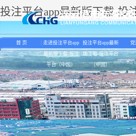
投注平台app最新版下载-
首 页
走进投注平台app
投注平台app最新
党
最新版下载-投注
版下载-投注平台
平台（中国）
（中国）