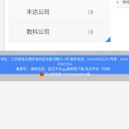
物流
丰达公司
数科公司
地址：江苏省连云港市海州区东盐河路10-1号 联系电话：0518-85822335 传真：0518-
85822334
备案号： 版权信息：投注平台app最新版下载-投注平台（中国）
苏公网安备 32070502010514号