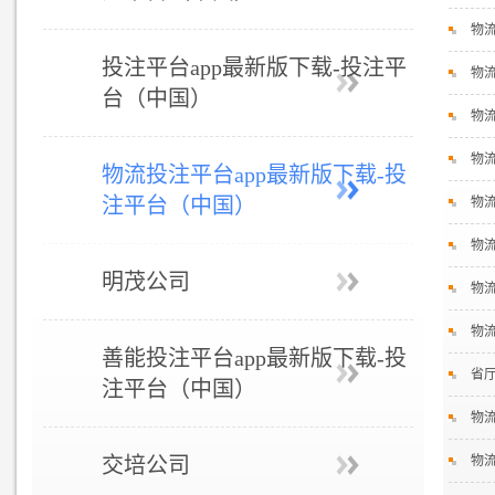
物流
投注平台app最新版下载-投注平
物流
台（中国）
物流
物流
物流投注平台app最新版下载-投
注平台（中国）
物流
物
明茂公司
物流
物流
善能投注平台app最新版下载-投
省厅
注平台（中国）
物流
交培公司
物流