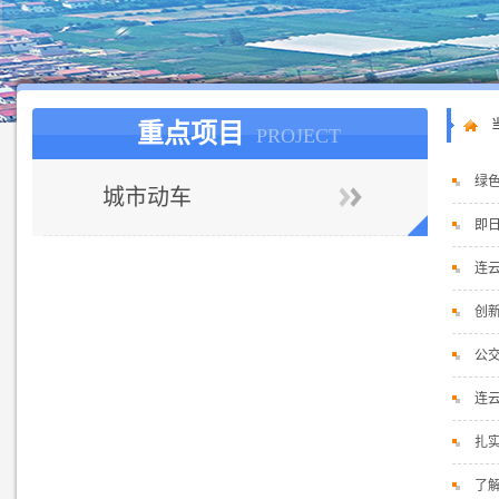
重点项目
PROJECT
绿
城市动车
即
连
创
公
连云
扎
了解