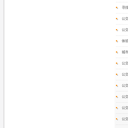
寻
公
公
体
城
公
公交
公交
公交
公
公