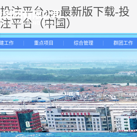
投注平台app最新版下载-投
注平台（中国）
建工作
重点项目
综合管理
群团工作