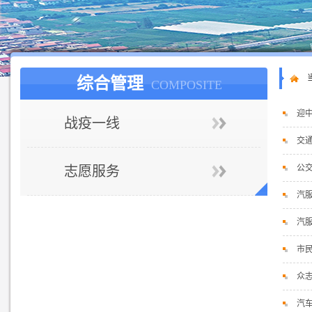
综合管理
COMPOSITE
迎
战疫一线
交
公交
志愿服务
汽
汽
市
众志
汽