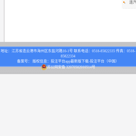
连汽
地址：江苏省连云港市海州区东盐河路10-1号 联系电话：0518-85822335 传真：0518-
85822334
备案号： 版权信息：投注平台app最新版下载-投注平台（中国）
苏公网安备 32070502010514号