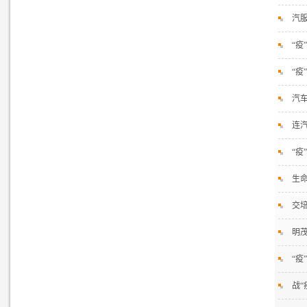
汽
“疫
“疫
汽
连
“
生
交
明
“疫
战“