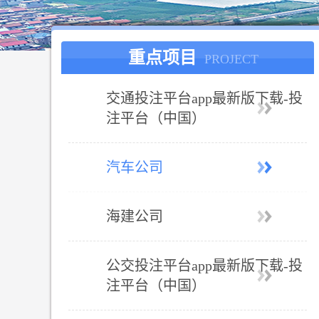
重点项目
PROJECT
交通投注平台app最新版下载-投
注平台（中国）
汽车公司
海建公司
公交投注平台app最新版下载-投
注平台（中国）