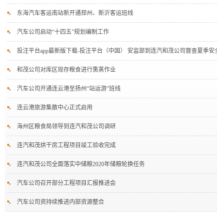
东海汽车客运南站新开通邳州、新沂客运班线
汽车公司启动“十四五”规划编制工作
投注平台app最新版下载-投注平台（中国） 安监部到连汽和茂公司督查夏季安
和茂公司对库区现存粮食进行熏蒸作业
汽车公司开通连云港至扬州“站运游”班线
连云港旅游集散中心正式启用
海州区粮食局领导到连汽和茂公司调研
连汽和茂烘干房工程项目竣工验收完成
连汽和茂公司全面落实中储粮2020年储粮轮换任务
汽车公司召开部分工程项目汇报推进会
汽车公司资持续推进内部资源整合