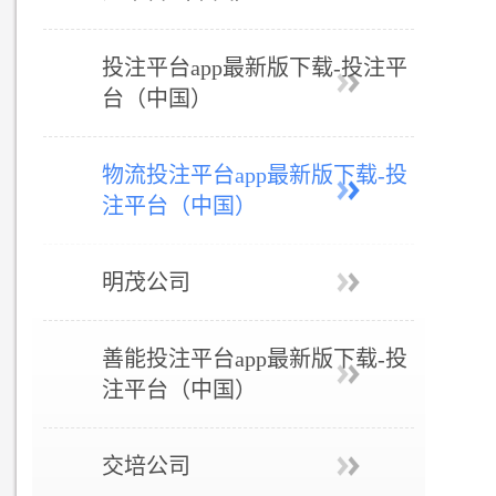
投注平台app最新版下载-投注平
台（中国）
物流投注平台app最新版下载-投
注平台（中国）
明茂公司
善能投注平台app最新版下载-投
注平台（中国）
交培公司