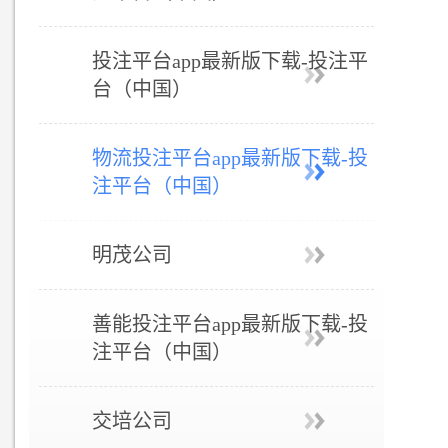
投注平台app最新版下载-投注平
台（中国）
物流投注平台app最新版下载-投
注平台（中国）
明茂公司
善能投注平台app最新版下载-投
注平台（中国）
交培公司