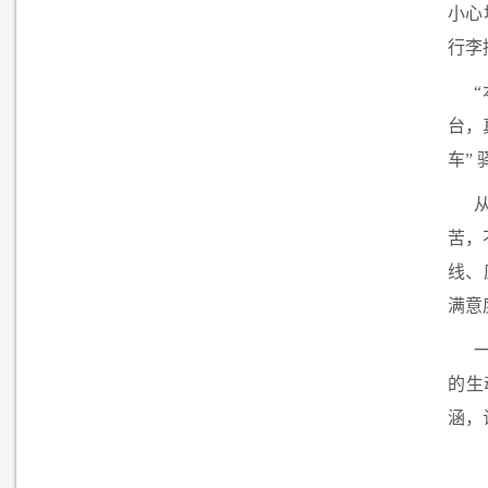
小心
行李
台，
车”
苦，
线、
满意
的生
涵，