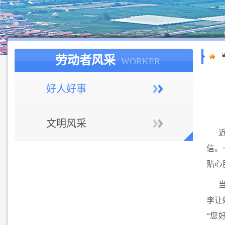
劳动者风采
WORKER
好人好事
文明风采
信。
贴心
李让
“您