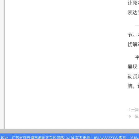
让原
表达
节。
忧解
展现
驶员
航，
上一篇
下一篇
地址：江苏省连云港市海州区东盐河路10-1号 联系电话：0518-85822335 传真：0518-