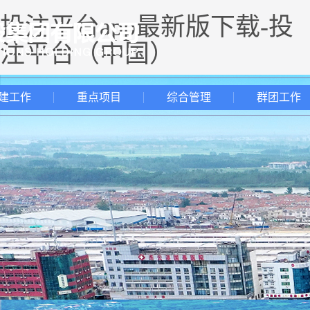
投注平台app最新版下载-投
注平台（中国）
建工作
重点项目
综合管理
群团工作