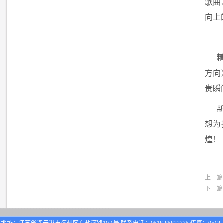
歌曲
向上
方向
贵瞬
想为
煌！
上一篇
下一篇