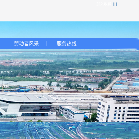
加入收藏
| | |
劳动者风采
服务热线