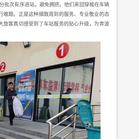
分批次有序进站，避免拥挤。他们来回穿梭在车辆
行难题。正是这种细致周到的服务、专业敬业的态
大旅客真切感受到了车站服务的贴心升级，为奔波