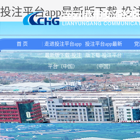
投注平台app最新版下载-
首 页
走进投注平台app
投注平台app最新
党
最新版下载-投注
版下载-投注平台
平台（中国）
（中国）