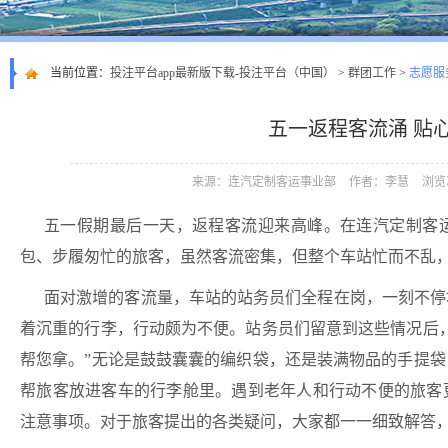
当前位置：
投注平台app最新版下载-投注平台（中国）
>
群团工作
>
志愿服
五一返程客流涌 贴
来源：连汽定制客运事业部
作者：李慧
浏览
五一假期最后一天，返程客流迎来高峰。在连汽定制客
包、步履匆忙的旅客，虽然客流密集，但整个车站忙而不乱
面对激增的客流量，车站的站务员们全程在岗，一刻不停
着沉重的行李，行动颇为不便。站务员们留意到这些情况后
帮您拿。”无论是鼓鼓囊囊的编织袋，还是装满物品的手提
帮旅客放进客车的行李舱里。遇到老年人和行动不便的旅客
注意事项。对于旅客提出的各类疑问，大家都一一细致解答