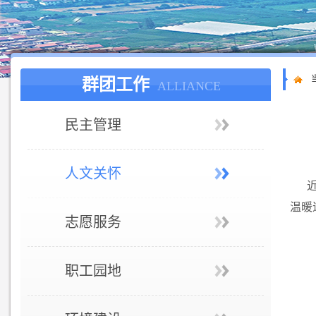
群团工作
ALLIANCE
民主管理
人文关怀
温暖
志愿服务
职工园地