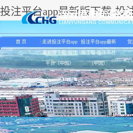
投注平台app最新版下载-
首 页
走进投注平台app
投注平台app最新
党
最新版下载-投注
版下载-投注平台
平台（中国）
（中国）