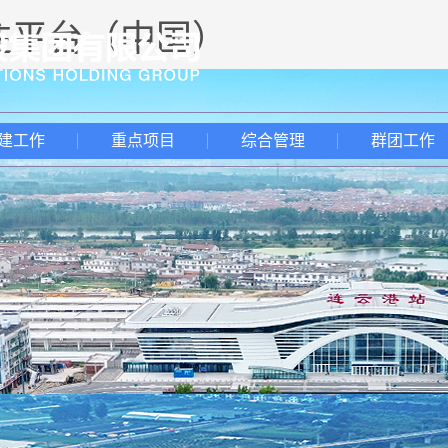
投注平台（中国）
建工作
重点项目
综合管理
群团工作