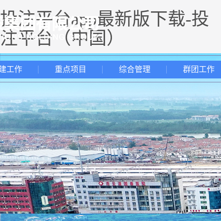
投注平台app最新版下载-投
注平台（中国）
建工作
重点项目
综合管理
群团工作