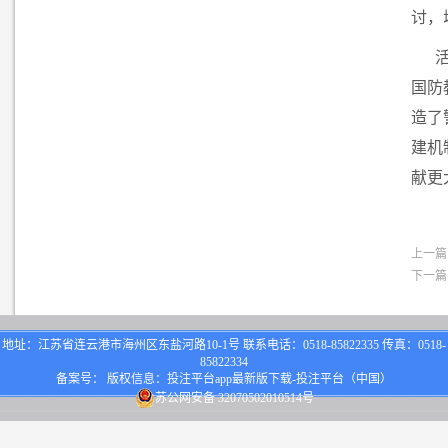
讨，
国防
造了
建机
献更
上一篇
下一篇
地址：江苏省连云港市海州区东盐河路10-1号 联系电话：0518-85822335 传真：0518-
85822334
备案号： 版权信息：投注平台app最新版下载-投注平台（中国）
苏公网安备 32070502010514号