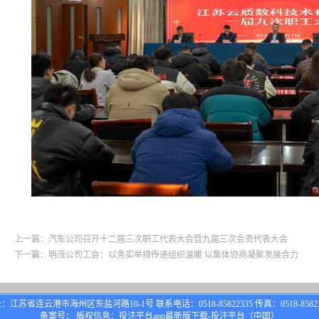
上一篇：汽车公司召开十二届三次职工代表大会暨九届三次会员代表大会
下一篇：明茂公司工会：以务实举措传递组织温暖 以集体协商凝聚发展合力
：江苏省连云港市海州区东盐河路10-1号 联系电话：0518-85822335 传真：0518-85822
备案号： 版权信息：投注平台app最新版下载-投注平台（中国）