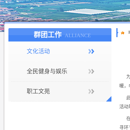
群团工作
ALLIANCE
文化活动
全民健身与娱乐
暖，
职工文苑
活动
寻环