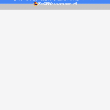
苏公网安备 32070502010514号