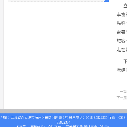
丰富
先锋
雷锋
旅客
走在
党建
上一篇
下一篇
地址：江苏省连云港市海州区东盐河路10-1号 联系电话：0518-85822335 传真：0518-
85822334