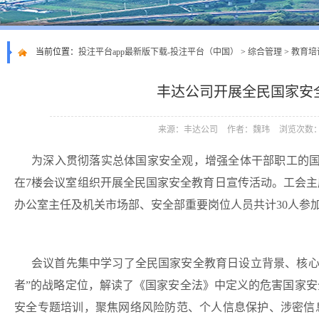
当前位置：
投注平台app最新版下载-投注平台（中国）
>
综合管理
>
教育培
丰达公司开展全民国家安
来源：丰达公司
作者：魏玮
浏览次数：
为深入贯彻落实总体国家安全观，增强全体干部职工的国
在7楼会议室组织开展全民国家安全教育日宣传活动。工会
办公室主任及机关市场部、安全部重要岗位人员共计30人参
会议首先集中学习了全民国家安全教育日设立背景、核心
者”的战略定位，解读了《国家安全法》中定义的危害国家
安全专题培训，聚焦网络风险防范、个人信息保护、涉密信